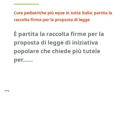
Cure pediatriche più eque in tutta Italia: partita la
raccolta firme per la proposta di legge
È partita la raccolta firme per la
proposta di legge di iniziativa
popolare che chiede più tutele
per…...
Via Monte Santo, 52
00195 Roma
Italia
FIAGOP ETS
Cell: + 39 329 652 4346