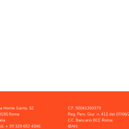
ia Monte Santo, 52
C.F. 92041350379
0195 Roma
Reg. Pers. Giur. n. 412 del 07/06
alia
C.C. Bancario BCC Roma:
ell: + 39 329 652 4346
IBAN: