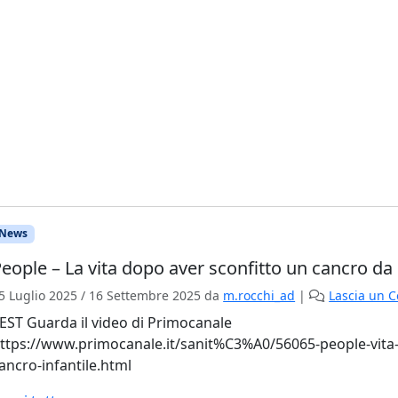
News
eople – La vita dopo aver sconfitto un cancro d
5 Luglio 2025
/
16 Settembre 2025
da
m.rocchi_ad
|
Lascia un 
TEST
Guarda il video di Primocanale
ttps://www.primocanale.it/sanit%C3%A0/56065-people-vita-
ancro-infantile.html