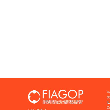
V
0
It
C