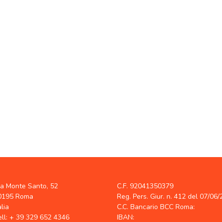
ia Monte Santo, 52
C.F. 92041350379
0195 Roma
Reg. Pers. Giur. n. 412 del 07/06
alia
C.C. Bancario BCC Roma:
ell: + 39 329 652 4346
IBAN: