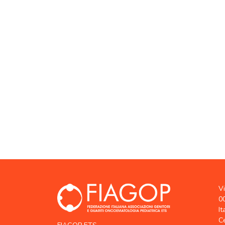
V
0
It
C