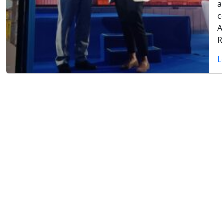
a
c
A
R
L